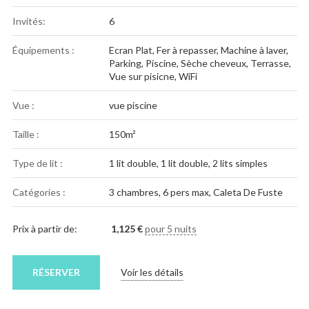
Invités:
6
Équipements :
Ecran Plat
,
Fer à repasser
,
Machine à laver
,
Parking
,
Piscine
,
Sèche cheveux
,
Terrasse
,
Vue sur pisicne
,
WiFi
Vue :
vue piscine
Taille :
150m²
Type de lit :
1 lit double, 1 lit double, 2 lits simples
Catégories :
3 chambres
,
6 pers max
,
Caleta De Fuste
Prix à partir de:
1,125
€
pour 5 nuits
RÉSERVER
Voir les détails