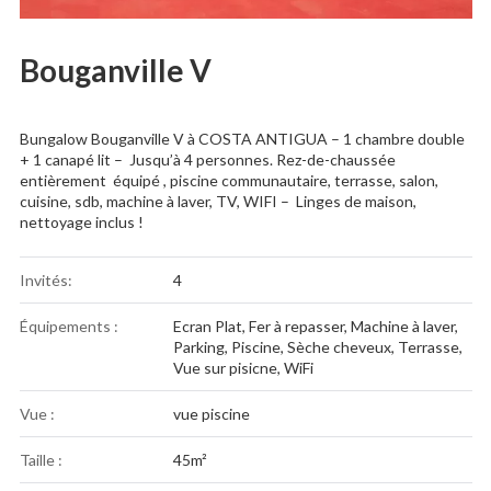
Bouganville V
Bungalow Bouganville V à COSTA ANTIGUA – 1 chambre double
+ 1 canapé lit – Jusqu’à 4 personnes. Rez-de-chaussée
entièrement équipé , piscine communautaire, terrasse, salon,
cuisine, sdb, machine à laver, TV, WIFI – Linges de maison,
nettoyage inclus !
Invités:
4
Équipements :
Ecran Plat
,
Fer à repasser
,
Machine à laver
,
Parking
,
Piscine
,
Sèche cheveux
,
Terrasse
,
Vue sur pisicne
,
WiFi
Vue :
vue piscine
Taille :
45m²