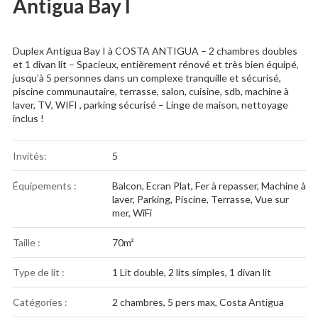
Antigua Bay I
Duplex Antigua Bay I à COSTA ANTIGUA – 2 chambres doubles
et 1 divan lit – Spacieux, entièrement rénové et très bien équipé,
jusqu’à 5 personnes dans un complexe tranquille et sécurisé,
piscine communautaire, terrasse, salon, cuisine, sdb, machine à
laver, TV, WIFI , parking sécurisé – Linge de maison, nettoyage
inclus !
Invités:
5
Équipements :
Balcon
,
Ecran Plat
,
Fer à repasser
,
Machine à
laver
,
Parking
,
Piscine
,
Terrasse
,
Vue sur
mer
,
WiFi
Taille :
70m²
Type de lit :
1 Lit double, 2 lits simples, 1 divan lit
Catégories :
2 chambres
,
5 pers max
,
Costa Antigua