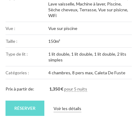
Lave vaisselle
,
Machine à laver
,
Piscine
,
Sèche cheveux
,
Terrasse
,
Vue sur pisicne
,
WiFi
Vue :
Vue sur piscine
Taille :
150m²
Type de lit :
1 lit double, 1 lit double, 1 lit double, 2 lits
simples
Catégories :
4 chambres
,
8 pers max
,
Caleta De Fuste
Prix à partir de:
1,350
€
pour 5 nuits
RÉSERVER
Voir les détails