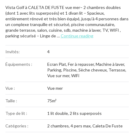
Vista Golf à CALETA DE FUSTE vue mer– 2 chambres doubles
(dont 1 avec lits superposés) et 1 divan lit – Spacieux,
entièrement rénové et très bien équipé, jusqu’à 4 personnes dans
un complexe tranquille et sécurisé, piscine communautaire,
grande terrasse, salon, cuisine, sdb, machine à laver, TV, WIFI ,
« Vista Golf »
parking sécurisé – Linge de …
Continue reading
Invités:
4
Équipements :
Ecran Plat
,
Fer à repasser
,
Machine à laver
,
Parking
,
Piscine
,
Sèche cheveux
,
Terrasse
,
Vue sur mer
,
WiFi
Vue :
Vue mer
Taille :
75m²
Type de lit :
1 lit double, 2 lits superposés
Catégories :
2 chambres
,
4 pers max
,
Caleta De Fuste