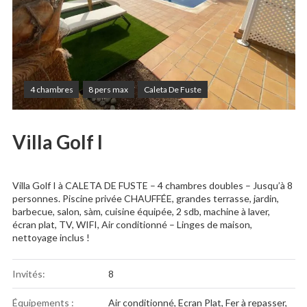
4 chambres
8 pers max
Caleta De Fuste
Villa Golf I
Villa Golf I à CALETA DE FUSTE – 4 chambres doubles – Jusqu’à 8
personnes. Piscine privée CHAUFFÉE, grandes terrasse, jardin,
barbecue, salon, sàm, cuisine équipée, 2 sdb, machine à laver,
écran plat, TV, WIFI, Air conditionné – Linges de maison,
nettoyage inclus !
Invités:
8
Équipements :
Air conditionné
,
Ecran Plat
,
Fer à repasser
,