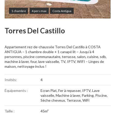
1 chambre
4 pers max
Costa Antigua
Torres Del Castillo
Appartement rez-de-chaussée Torres Del Castillo à COSTA
ANTIGUA – 1 chambre double + 1 canapé lit – Jusqu’à 4
personnes, piscine communautaire, terrasse, salon, cuisine, sdb,
machine à laver, four, lave vaisselle, TV, IPTV, WIFI – Linges de
maison, nettoyage inclus !
Invités:
4
Équipements :
Ecran Plat
,
Fer à repasser
,
IPTV
,
Lave
vaisselle
,
Machine à laver
,
Parking
,
Piscine
,
Sèche cheveux
,
Terrasse
,
WiFi
Taille :
45m²