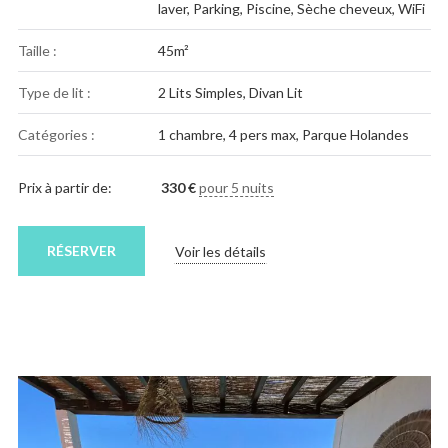
laver
,
Parking
,
Piscine
,
Sèche cheveux
,
WiFi
Taille :
45m²
Type de lit :
2 Lits Simples, Divan Lit
Catégories :
1 chambre
,
4 pers max
,
Parque Holandes
Prix à partir de:
330
€
pour 5 nuits
RÉSERVER
Voir les détails