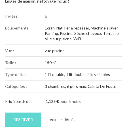
Linges de maison, nettoyage inclus !
Invités:
6
Équipements :
Ecran Plat
,
Fer à repasser
,
Machine à laver
,
Parking
,
Piscine
,
Sèche cheveux
,
Terrasse
,
Vue sur pisicne
,
WiFi
Vue :
vue piscine
Taille :
150m²
Type de lit :
1 lit double, 1 lit double, 2 lits simples
Catégories :
3 chambres
,
6 pers max
,
Caleta De Fuste
Prix à partir de:
1,125
€
pour 5 nuits
RÉSERVER
Voir les détails