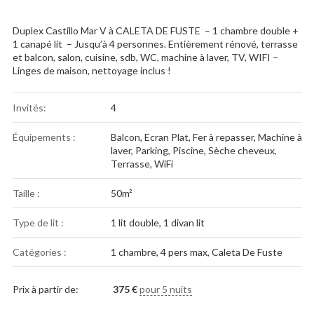
Duplex Castillo Mar V à CALETA DE FUSTE – 1 chambre double +
1 canapé lit – Jusqu’à 4 personnes. Entièrement rénové, terrasse
et balcon, salon, cuisine, sdb, WC, machine à laver, TV, WIFI –
Linges de maison, nettoyage inclus !
Invités:
4
Équipements :
Balcon
,
Ecran Plat
,
Fer à repasser
,
Machine à
laver
,
Parking
,
Piscine
,
Sèche cheveux
,
Terrasse
,
WiFi
Taille :
50m²
Type de lit :
1 lit double, 1 divan lit
Catégories :
1 chambre
,
4 pers max
,
Caleta De Fuste
Prix à partir de:
375
€
pour 5 nuits