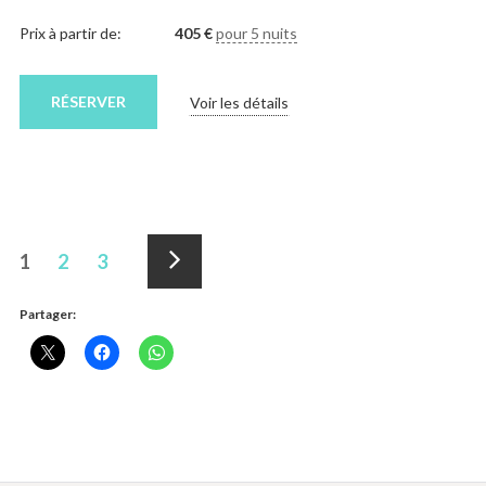
Prix à partir de:
405
€
pour 5 nuits
RÉSERVER
Voir les détails
Mise
1
2
3
en
Suivant »
Partager:
page
des
logements