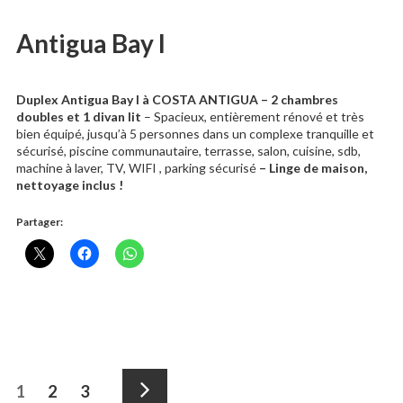
Antigua Bay I
Duplex Antigua Bay I à COSTA ANTIGUA – 2 chambres
doubles et 1 divan lit
– Spacieux, entièrement rénové et très
bien équipé, jusqu’à 5 personnes dans un complexe tranquille et
sécurisé, piscine communautaire, terrasse, salon, cuisine, sdb,
machine à laver, TV, WIFI , parking sécurisé
– Linge de maison,
nettoyage inclus !
Partager:
Pagination
Page
Page
Page
1
2
3