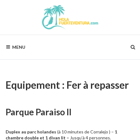
Skip
to
content
HOLAFUERTEVENTURA.COM
Vos
vacances,
MENU
notre
préocupation
!
Equipement :
Fer à repasser
Parque Paraiso II
Duplex au parc holandes
(à 10 minutes de Corralejo )
–
1
chambre double et 1 divan lit –
Jusqu’à 4 personnes.