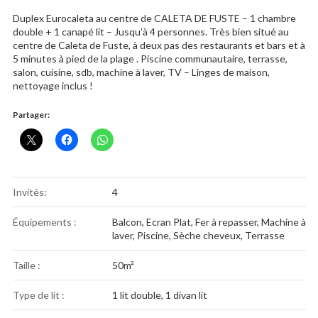
Duplex Eurocaleta au centre de CALETA DE FUSTE – 1 chambre
double + 1 canapé lit – Jusqu’à 4 personnes. Très bien situé au
centre de Caleta de Fuste, à deux pas des restaurants et bars et à
5 minutes à pied de la plage . Piscine communautaire, terrasse,
salon, cuisine, sdb, machine à laver, TV – Linges de maison,
nettoyage inclus !
Partager:
Invités:
4
Équipements :
Balcon
,
Ecran Plat
,
Fer à repasser
,
Machine à
laver
,
Piscine
,
Sèche cheveux
,
Terrasse
Taille :
50m²
Type de lit :
1 lit double, 1 divan lit