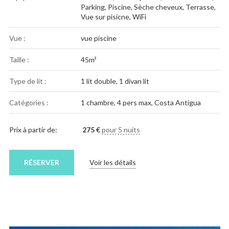
Parking
,
Piscine
,
Sèche cheveux
,
Terrasse
,
Vue sur pisicne
,
WiFi
Vue :
vue piscine
Taille :
45m²
Type de lit :
1 lit double, 1 divan lit
Catégories :
1 chambre
,
4 pers max
,
Costa Antigua
Prix à partir de:
275
€
pour 5 nuits
RÉSERVER
Voir les détails