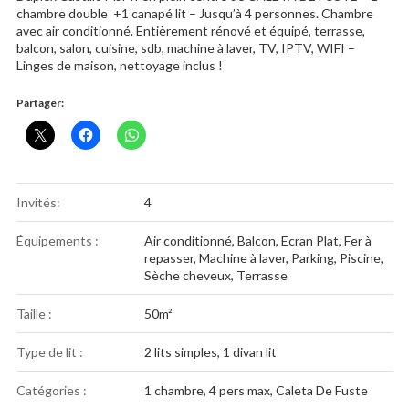
chambre double +1 canapé lit – Jusqu’à 4 personnes. Chambre
avec air conditionné. Entièrement rénové et équipé, terrasse,
balcon, salon, cuisine, sdb, machine à laver, TV, IPTV, WIFI –
Linges de maison, nettoyage inclus !
Partager:
Invités:
4
Équipements :
Air conditionné
,
Balcon
,
Ecran Plat
,
Fer à
repasser
,
Machine à laver
,
Parking
,
Piscine
,
Sèche cheveux
,
Terrasse
Taille :
50m²
Type de lit :
2 lits simples, 1 divan lit
Catégories :
1 chambre
,
4 pers max
,
Caleta De Fuste