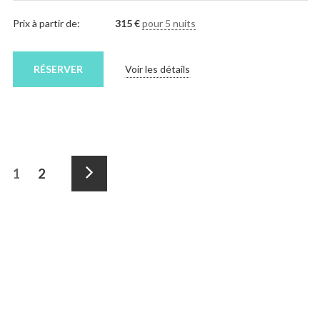
Prix à partir de:
315
€
pour 5 nuits
RÉSERVER
Voir les détails
Pagination
Page
Page
1
2
des
Suivant
publications