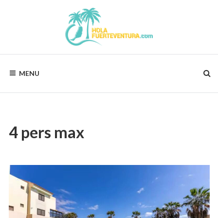
Skip
to
content
HOLAFUERTEVENTURA.COM
Vos
vacances,
MENU
notre
préocupation
!
4 pers max