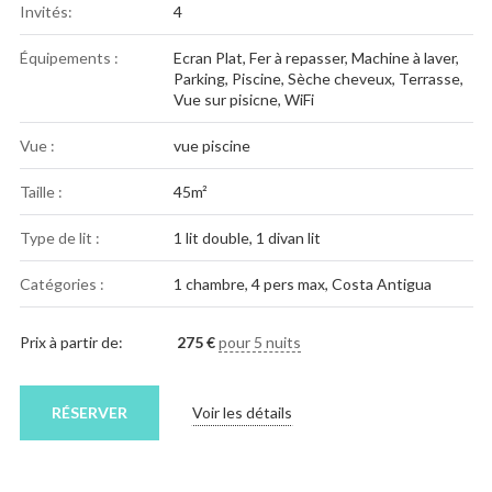
Invités:
4
Équipements :
Ecran Plat
,
Fer à repasser
,
Machine à laver
,
Parking
,
Piscine
,
Sèche cheveux
,
Terrasse
,
Vue sur pisicne
,
WiFi
Vue :
vue piscine
Taille :
45m²
Type de lit :
1 lit double, 1 divan lit
Catégories :
1 chambre
,
4 pers max
,
Costa Antigua
Prix à partir de:
275
€
pour 5 nuits
RÉSERVER
Voir les détails