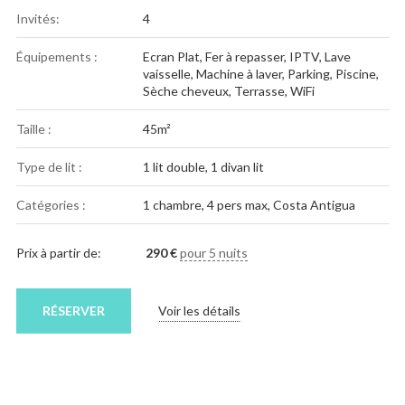
Invités:
4
Équipements :
Ecran Plat
,
Fer à repasser
,
IPTV
,
Lave
vaisselle
,
Machine à laver
,
Parking
,
Piscine
,
Sèche cheveux
,
Terrasse
,
WiFi
Taille :
45m²
Type de lit :
1 lit double, 1 divan lit
Catégories :
1 chambre
,
4 pers max
,
Costa Antigua
Prix à partir de:
290
€
pour 5 nuits
RÉSERVER
Voir les détails