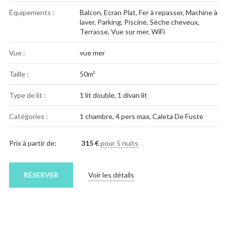
Équipements :
Balcon
,
Ecran Plat
,
Fer à repasser
,
Machine à
laver
,
Parking
,
Piscine
,
Sèche cheveux
,
Terrasse
,
Vue sur mer
,
WiFi
Vue :
vue mer
Taille :
50m²
Type de lit :
1 lit double, 1 divan lit
Catégories :
1 chambre
,
4 pers max
,
Caleta De Fuste
Prix à partir de:
315
€
pour 5 nuits
RÉSERVER
Voir les détails