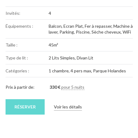
Invités:
4
Équipements :
Balcon
,
Ecran Plat
,
Fer à repasser
,
Machine à
laver
,
Parking
,
Piscine
,
Sèche cheveux
,
WiFi
Taille :
45m²
Type de lit :
2 Lits Simples, Divan Lit
Catégories :
1 chambre
,
4 pers max
,
Parque Holandes
Prix à partir de:
330
€
pour 5 nuits
RÉSERVER
Voir les détails