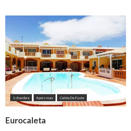
1 chambre
4 pers max
Caleta De Fuste
Eurocaleta