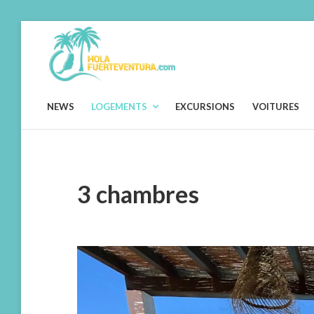
Skip
to
content
HOLAFUERTEVENTURA.COM
Vos
vacances,
notre
préocupation
!
NEWS
LOGEMENTS
EXCURSIONS
VOITURES
3 chambres