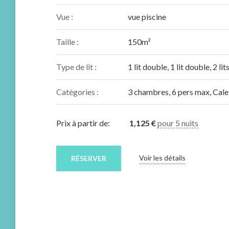
Vue :
vue piscine
Taille :
150m²
Type de lit :
1 lit double, 1 lit double, 2 li
Catégories :
3 chambres
,
6 pers max
,
Cale
Prix à partir de:
1,125
€
pour 5 nuits
Voir les détails
RÉSERVER