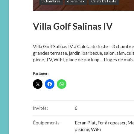
3 chambres
6 pers max
Caleta De Fuste
Villa Golf Salinas IV
Villa Golf Salinas IV à Caleta de fuste – 3 chamb
grandes terrasse, jardin, barbecue, salon, sàm, cui
pièce, TV, WIFI, place de parking – Linges de mais
Partager:
Invités:
6
Équipements :
Ecran Plat
,
Fer à repasser
,
Mac
pisicne
,
WiFi