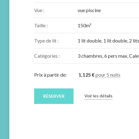
Vue :
vue piscine
Taille :
150m²
Type de lit :
1 lit double, 1 lit double, 2 li
Catégories :
3 chambres
,
6 pers max
,
Cale
Prix à partir de:
1,125
€
pour 5 nuits
Voir les détails
RÉSERVER