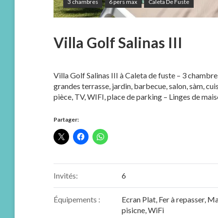
3 chambres
6 pers max
Caleta De Fuste
Villa Golf Salinas III
Villa Golf Salinas III à Caleta de fuste – 3 chamb
grandes terrasse, jardin, barbecue, salon, sàm, cui
pièce, TV, WIFI, place de parking – Linges de mais
Partager:
Invités:
6
Équipements :
Ecran Plat
,
Fer à repasser
,
Mac
pisicne
,
WiFi