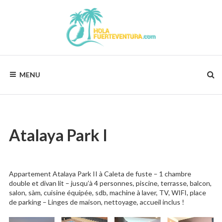
Skip
to
content
HOLAFUERTEVENTURA.COM
Vos
vacances,
MENU
notre
préocupation
!
Atalaya Park I
Appartement Atalaya Park II à Caleta de fuste – 1 chambre
double et divan lit – jusqu’à 4 personnes, piscine, terrasse, balcon,
salon, sàm, cuisine équipée, sdb, machine à laver, TV, WIFI, place
de parking – Linges de maison, nettoyage, accueil inclus !