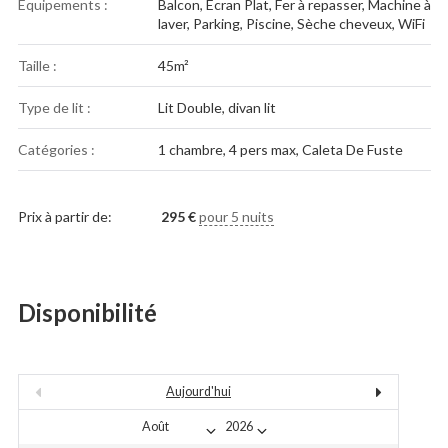
Équipements :
Balcon
,
Ecran Plat
,
Fer à repasser
,
Machine à
laver
,
Parking
,
Piscine
,
Sèche cheveux
,
WiFi
Taille :
45m²
Type de lit :
Lit Double, divan lit
Catégories :
1 chambre
,
4 pers max
,
Caleta De Fuste
Prix à partir de:
295
€
pour 5 nuits
Disponibilité
Aujourd'hui