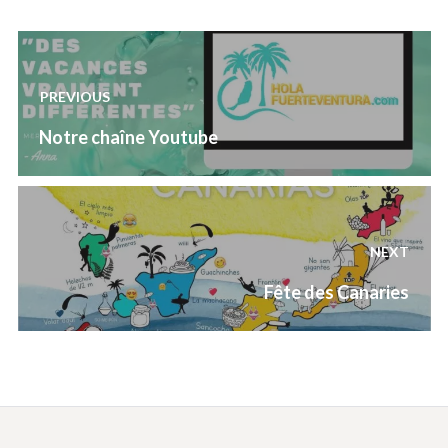
Navigation
de
PREVIOUS
l’article
Previous
Notre chaîne Youtube
post:
NEXT
Next
Fête des Canaries
post: