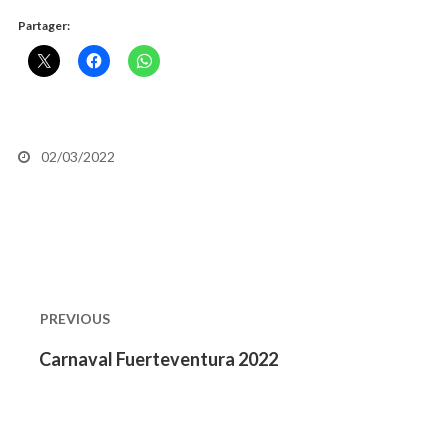
Partager:
02/03/2022
Chacho
Navigation
de
PREVIOUS
l’article
Previous
Carnaval Fuerteventura 2022
post: