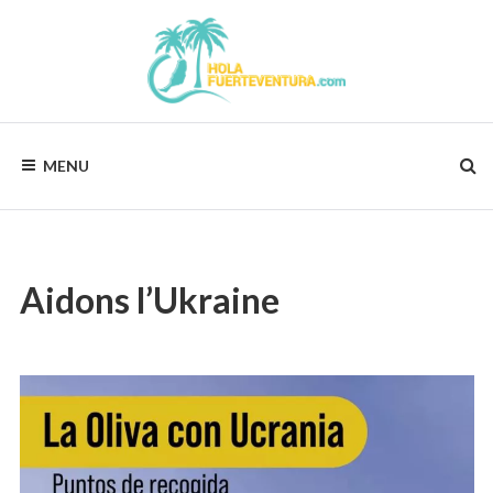
Skip
to
content
HOLAFUERTEVENTURA.COM
Vos
vacances,
MENU
notre
préocupation
!
Aidons l’Ukraine