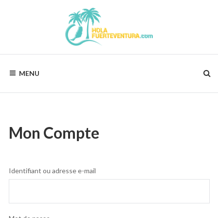
Skip
to
content
HOLAFUERTEVENTURA.COM
Vos
vacances,
MENU
notre
préocupation
!
Mon Compte
Identifiant ou adresse e-mail